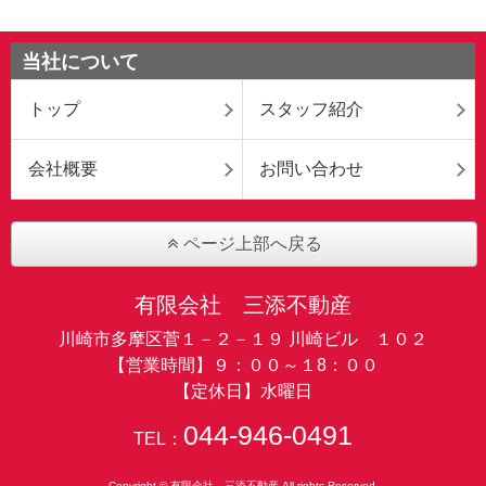
当社について
トップ
スタッフ紹介
会社概要
お問い合わせ
ページ上部へ戻る
有限会社 三添不動産
川崎市多摩区菅１－２－１９ 川崎ビル １０２
【営業時間】９：００～１8：００
【定休日】水曜日
044-946-0491
TEL：
Copyright © 有限会社 三添不動産 All rights Reserved.