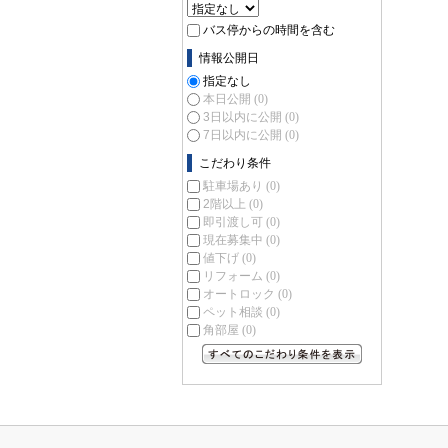
バス停からの時間を含む
情報公開日
指定なし
本日公開
(0)
3日以内に公開
(0)
7日以内に公開
(0)
こだわり条件
駐車場あり
(0)
2階以上
(0)
即引渡し可
(0)
現在募集中
(0)
値下げ
(0)
リフォーム
(0)
オートロック
(0)
ペット相談
(0)
角部屋
(0)
すべてのこだわり条件を見る