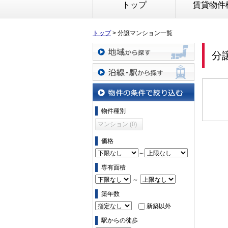
トップ
賃貸物件
トップ
>
分譲マンション一覧
分
地域から探す
沿線・駅から探す
物件の条件で絞り込む
物件種別
マンション (0)
価格
～
専有面積
～
築年数
新築以外
駅からの徒歩