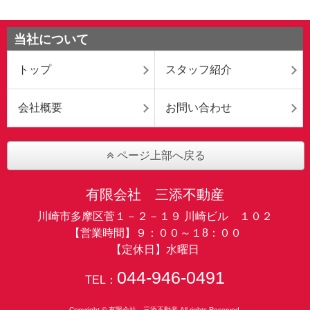
当社について
トップ
スタッフ紹介
会社概要
お問い合わせ
ページ上部へ戻る
有限会社 三添不動産
川崎市多摩区菅１－２－１９ 川崎ビル １０２
【営業時間】９：００～１8：００
【定休日】水曜日
044-946-0491
TEL：
Copyright © 有限会社 三添不動産 All rights Reserved.